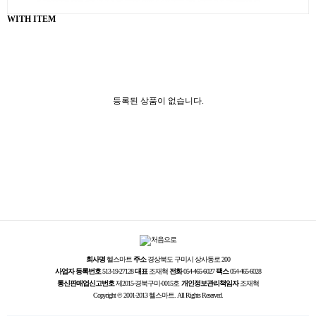
WITH ITEM
등록된 상품이 없습니다.
회사명
헬스마트
주소
경상북도 구미시 상사동로 200
사업자 등록번호
513-19-27128
대표
조재혁
전화
054-465-6027
팩스
054-465-6028
통신판매업신고번호
제2015-경북구미-0015호
개인정보관리책임자
조재혁
Copyright © 2001-2013 헬스마트. All Rights Reserved.