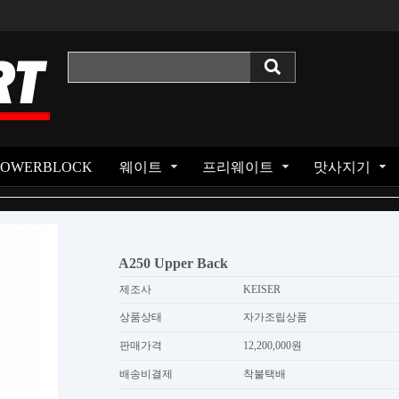
POWERBLOCK
웨이트
프리웨이트
맛사지기
A250 Upper Back
제조사
KEISER
상품상태
자가조립상품
판매가격
12,200,000원
배송비결제
착불택배