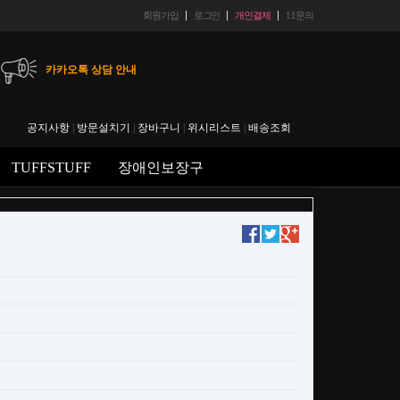
회원가입
로그인
개인결제
1:1문의
카카오톡 상담 안내
헬스마트 입금 계좌 안내
공지사항
|
방문설치기
|
장바구니
|
위시리스트
|
배송조회
에스크로 결재 후 취소시 수수료 안내
TUFFSTUFF
장애인보장구