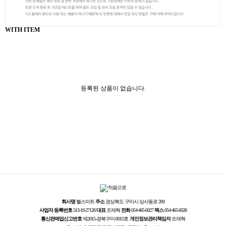
WITH ITEM
등록된 상품이 없습니다.
회사명
헬스마트
주소
경상북도 구미시 상사동로 200
사업자 등록번호
513-19-27128
대표
조재혁
전화
054-465-6027
팩스
054-465-6028
통신판매업신고번호
제2015-경북구미-0015호
개인정보관리책임자
조재혁