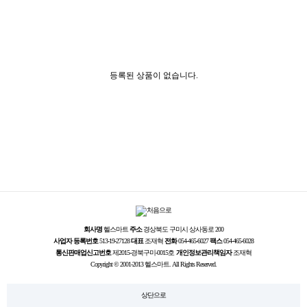
등록된 상품이 없습니다.
회사명
헬스마트
주소
경상북도 구미시 상사동로 200
사업자 등록번호
513-19-27128
대표
조재혁
전화
054-465-6027
팩스
054-465-6028
통신판매업신고번호
제2015-경북구미-0015호
개인정보관리책임자
조재혁
Copyright © 2001-2013 헬스마트. All Rights Reserved.
상단으로